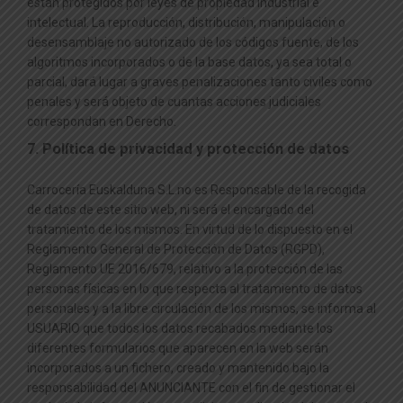
están protegidos por leyes de propiedad industrial e
intelectual. La reproducción, distribución, manipulación o
desensamblaje no autorizado de los códigos fuente, de los
algoritmos incorporados o de la base datos, ya sea total o
parcial, dará lugar a graves penalizaciones tanto civiles como
penales y será objeto de cuantas acciones judiciales
correspondan en Derecho.
7. Política de privacidad y protección de datos
Carrocería Euskalduna S.L.no es Responsable de la recogida
de datos de este sitio web, ni será el encargado del
tratamiento de los mismos. En virtud de lo dispuesto en el
Reglamento General de Protección de Datos (RGPD),
Reglamento UE 2016/679, relativo a la protección de las
personas físicas en lo que respecta al tratamiento de datos
personales y a la libre circulación de los mismos, se informa al
USUARIO que todos los datos recabados mediante los
diferentes formularios que aparecen en la web serán
incorporados a un fichero, creado y mantenido bajo la
responsabilidad del ANUNCIANTE con el fin de gestionar el