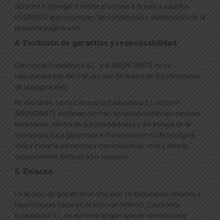
derecho a denegar o retirar el acceso a la web a aquellos
USUARIOS que incumplen las condiciones y obligaciones de la
presente página web.
4. Exclusión de garantías y responsabilidad
Carrocería Euskalduna S.L.. y el ANUNCIANTE no se
responsabilizan del mal uso que se realice de los contenidos
de la página web.
No obstante, tanto Carrocería Euskalduna S.L.como el
ANUNCIANTE declaran que han adoptado todas las medidas
necesarias, dentro de sus posibilidades y del estado de la
tecnología, para garantizar el funcionamiento de la página
web y evitar la existencia y transmisión de virus y demás
componentes dañinos a los usuarios.
5. Enlaces
En el caso de que en en el sitio web se dispusiesen enlaces o
hipervínculos hacía otros sitios de Internet, Carrocería
Euskalduna S.L. no ejercerá ningún tipo de control sobre