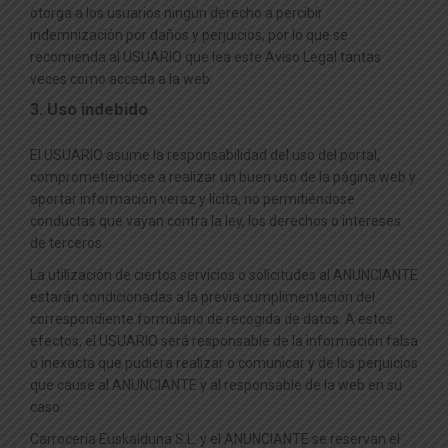
otorga a los usuarios ningún derecho a percibir
indemnización por daños y perjuicios, por lo que se
recomienda al USUARIO que lea este Aviso Legal tantas
veces como acceda a la web.
3. Uso indebido
El USUARIO asume la responsabilidad del uso del portal,
comprometiéndose a realizar un buen uso de la página web y
aportar información veraz y lícita, no permitiéndose
conductas que vayan contra la ley, los derechos o intereses
de terceros.
La utilización de ciertos servicios o solicitudes al ANUNCIANTE
estarán condicionadas a la previa cumplimentación del
correspondiente formulario de recogida de datos. A estos
efectos, el USUARIO será responsable de la información falsa
o inexacta que pudiera realizar o comunicar y de los perjuicios
que cause al ANUNCIANTE y al responsable de la web en su
caso.
Carrocería Euskalduna S.L. y el ANUNCIANTE se reservan el