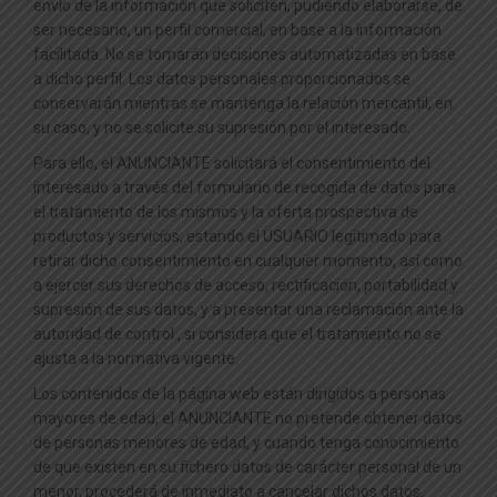
envío de la información que soliciten, pudiendo elaborarse, de
ser necesario, un perfil comercial, en base a la información
facilitada. No se tomarán decisiones automatizadas en base
a dicho perfil. Los datos personales proporcionados se
conservarán mientras se mantenga la relación mercantil, en
su caso, y no se solicite su supresión por el interesado.
Para ello, el ANUNCIANTE solicitará el consentimiento del
interesado a través del formulario de recogida de datos para
el tratamiento de los mismos y la oferta prospectiva de
productos y servicios, estando el USUARIO legitimado para
retirar dicho consentimiento en cualquier momento, así como
a ejercer sus derechos de acceso, rectificación, portabilidad y
supresión de sus datos, y a presentar una reclamación ante la
autoridad de control , si considera que el tratamiento no se
ajusta a la normativa vigente.
Los contenidos de la página web están dirigidos a personas
mayores de edad, el ANUNCIANTE no pretende obtener datos
de personas menores de edad, y cuando tenga conocimiento
de que existen en su fichero datos de carácter personal de un
menor, procederá de inmediato a cancelar dichos datos.