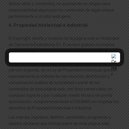
dichos sitios y contenidos, no asumiendo en ningún caso
responsabilidad alguna por los contenidos de algún enlace
perteneciente a un sitio web ajeno.
6. Propiedad intelectual e industrial
El Copyright, diseño y creación de la página web es titularidad
de Carrocería Euskalduna S.L. El acceso gratuito no implica
otros derechos o licencias para reproducción y/o distribución
sin la previa autorización expresa del propietario, por lo que,
de conformidad con lo dispuesto en los artículos 8 y 32.1,
párrafo segundo, de la Ley de Propiedad Intelectual, quedan
expresamente prohibidas la reproducción, distribución y
comunicación pública de la totalidad o parte de los
contenidos de esta página web, con fines comerciales, en
cualquier soporte y por cualquier medio técnico sin previa
autorización, comprometiéndose el USUARIO en respetar los
derechos de Propiedad Intelectual e Industrial.
Las marcas, logotipos, diseños, contenidos, programas u
objetos similares que forman parte de esta página web,