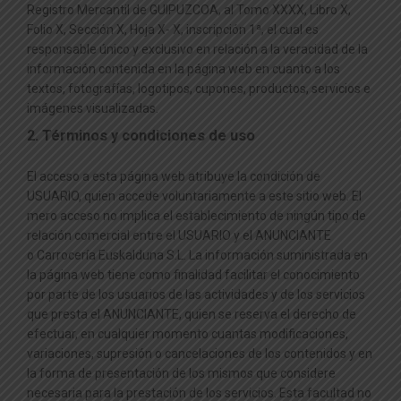
Registro Mercantil de GUIPUZCOA, al Tomo XXXX, Libro X,
Folio X, Sección X, Hoja X- X, inscripción 1ª, el cual es
responsable único y exclusivo en relación a la veracidad de la
información contenida en la página web en cuanto a los
textos, fotografías, logotipos, cupones, productos, servicios e
imágenes visualizadas.
2. Términos y condiciones de uso
El acceso a esta página web atribuye la condición de
USUARIO, quien accede voluntariamente a este sitio web. El
mero acceso no implica el establecimiento de ningún tipo de
relación comercial entre el USUARIO y el ANUNCIANTE
o Carrocería Euskalduna S.L. La información suministrada en
la página web tiene como finalidad facilitar el conocimiento
por parte de los usuarios de las actividades y de los servicios
que presta el ANUNCIANTE, quien se reserva el derecho de
efectuar, en cualquier momento cuantas modificaciones,
variaciones, supresión o cancelaciones de los contenidos y en
la forma de presentación de los mismos que considere
necesaria para la prestación de los servicios. Esta facultad no