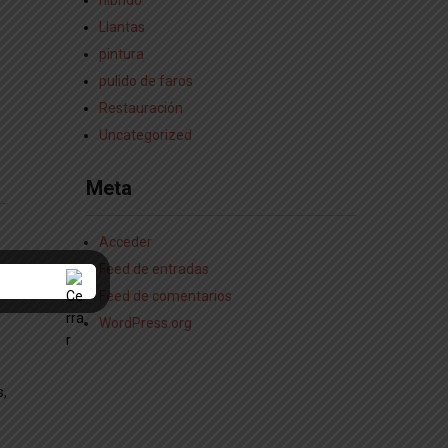
hibrido
Llantas
pintura
pulido de faros
Restauración
Uncategorized
Meta
Acceder
Feed de entradas
Feed de comentarios
WordPress.org
s,