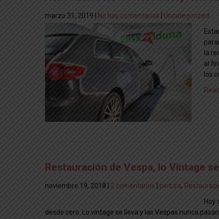
marzo 31, 2019
|
No hay comentarios
|
Uncategorized
Esta
para
la r
al fi
los 
Read
Restauración de Vespa, lo Vintage se
noviembre 19, 2018
|
2 comentarios
|
pintura
,
Restauraci
Hoy 
desde cero. Lo vintage se lleva y las Vespas nunca pasan