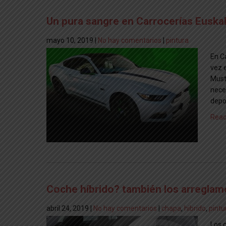
Un pura sangre en Carrocerías Euska
mayo 10, 2019
|
No hay comentarios
|
pintura
En C
vez 
Musta
nece
depo
Read
Coche híbrido? también los arreglam
abril 24, 2019
|
No hay comentarios
|
chapa
,
hibrido
,
pintu
Los 