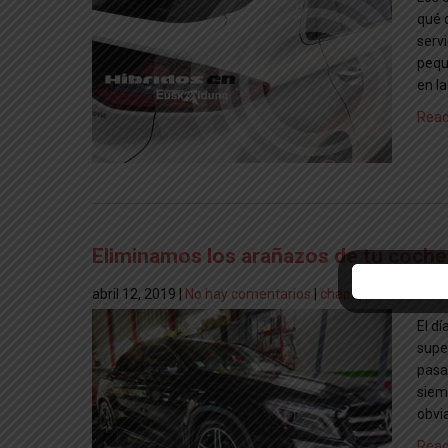
qué 
servi
pequ
en la
Read
Eliminamos los arañazos de tu coche, 
abril 12, 2019
|
No hay comentarios
|
chapa
,
pintura
El dí
supe
pasa
siem
obvi
Read