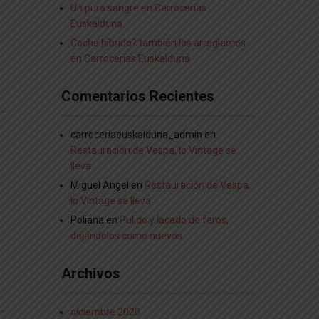
Un pura sangre en Carrocerías
Euskalduna
Coche híbrido? también los arreglamos
en Carrocerías Euskalduna
Comentarios Recientes
carroceriaeuskalduna_admin
en
Restauración de Vespa, lo Vintage se
lleva
Miguel Angel
en
Restauración de Vespa,
lo Vintage se lleva
Poliana
en
Pulido y lacado de faros,
dejándolos como nuevos
Archivos
diciembre 2020