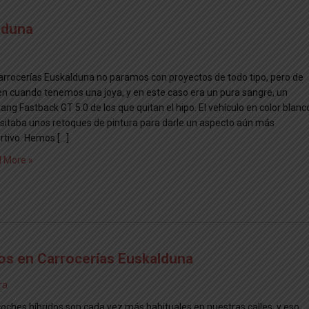
lduna
arrocerías Euskalduna no paramos con proyectos de todo tipo, pero de
en cuando tenemos una joya, y en este caso era un pura sangre, un
ng Fastback GT 5.0 de los que quitan el hipo. El vehículo en color blanc
sitaba unos retoques de pintura para darle un aspecto aún más
rtivo. Hemos […]
 More »
os en Carrocerías Euskalduna
ra
coches híbridos son cada vez más habituales en nuestras calles, y eso