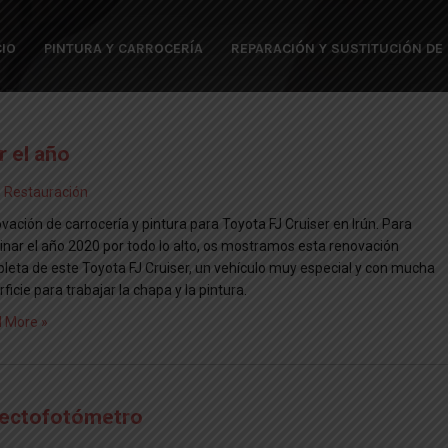
CIO
PINTURA Y CARROCERÍA
REPARACIÓN Y SUSTITUCIÓN DE
r el año
,
Restauración
vación de carrocería y pintura para Toyota FJ Cruiser en Irún. Para
inar el año 2020 por todo lo alto, os mostramos esta renovación
leta de este Toyota FJ Cruiser, un vehículo muy especial y con mucha
ficie para trabajar la chapa y la pintura.
 More »
pectofotómetro