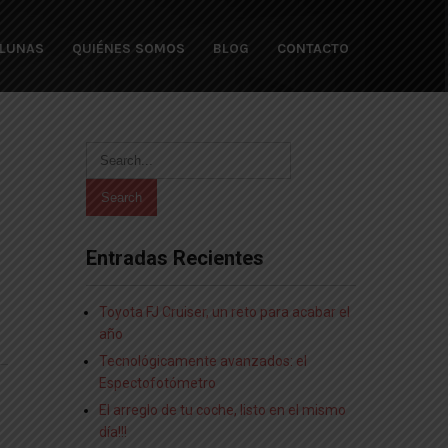
 LUNAS
QUIÉNES SOMOS
BLOG
CONTACTO
Entradas Recientes
Toyota FJ Cruiser, un reto para acabar el
año
Tecnológicamente avanzados: el
Espectofotómetro
El arreglo de tu coche, listo en el mismo
día!!!​