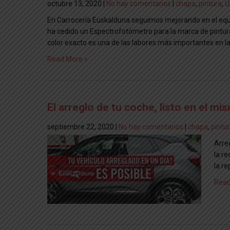
octubre 13, 2020
|
No hay comentarios
|
chapa
,
pintura
,
U
En Carrocería Euskalduna seguimos mejorando en el equi
ha cedido un Espectrofotómetro para la marca de pinturas 
color exacto es una de las labores más importantes en la
Read More »
El arreglo de tu coche, listo en el mism
septiembre 22, 2020
|
No hay comentarios
|
chapa
,
pintu
Arre
la r
la re
Read