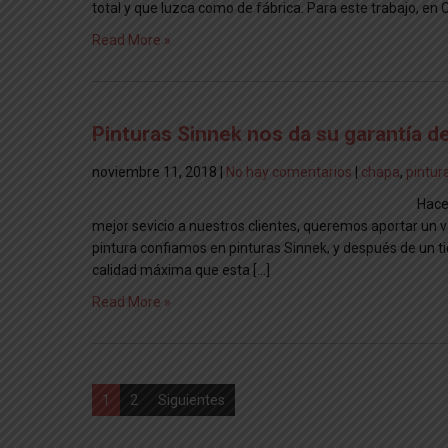
total y que luzca como de fábrica. Para este trabajo, e
Read More »
Pinturas Sinnek nos da su garantía d
noviembre 11, 2018
|
No hay comentarios
|
chapa
,
pintur
Hace
mejor sevicio a nuestros clientes, queremos aportar un v
pintura confiamos en pinturas Sinnek, y después de un ti
calidad máxima que esta […]
Read More »
Paginación
1
2
Siguientes
de
entradas