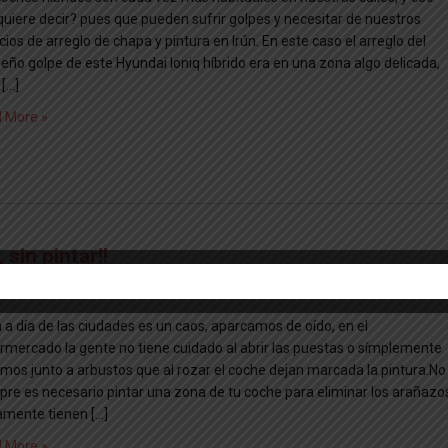
quiere decir? pues que pueden sufrir golpes y necesitar de nuestros
cios de arreglo de chapa y pintura en Irún. En este caso el arreglo del
eño golpe de este Hyundai Ioniq híbrido era en una zona algo delicada,
 […]
 More »
sin pintar!!
a a día de las ciudades es un caos, aparcamos de oído, en el
rmercado la gente no tiene cuidado al abrir las puestas o símplemente
mos junto a arbustos que al rozar el coche dejan marcada la pintura.No
pre es necesario pintar una zona de tu coche para eliminar los arañazo
amente tienen […]
 More »