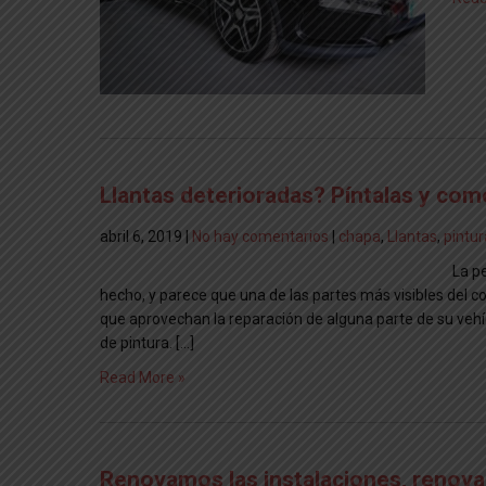
Llantas deterioradas? Píntalas y co
abril 6, 2019
|
No hay comentarios
|
chapa
,
Llantas
,
pintur
La p
hecho, y parece que una de las partes más visibles del c
que aprovechan la reparación de alguna parte de su vehí
de pintura. […]
Read More »
Renovamos las instalaciones, renova