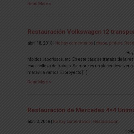
Read More »
Restauración Volkswagen t2 transpor
abril 18, 2018
|
No hay comentarios
|
chapa
,
pintura
,
Rest
Hay 
rápidos, laboriosos, etc. En este caso se trataba de la 
eso conlleva de trabajo. Siempre es un placer devolver 
maravilla vamos. El proyecto […]
Read More »
Restauración de Mercedes 4×4 Unim
abril 3, 2018
|
No hay comentarios
|
Restauración
Hola