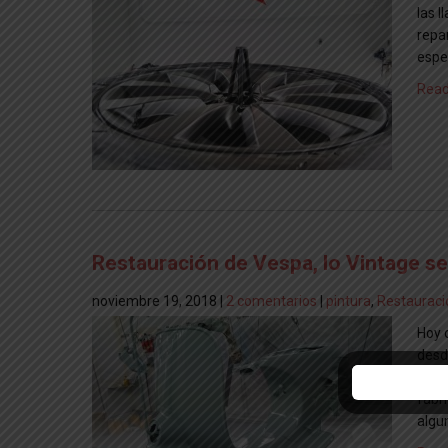
las 
repa
espe
Read
Restauración de Vespa, lo Vintage se
noviembre 19, 2018
|
2 comentarios
|
pintura
,
Restauraci
Hoy 
desd
que 
fábr
algu