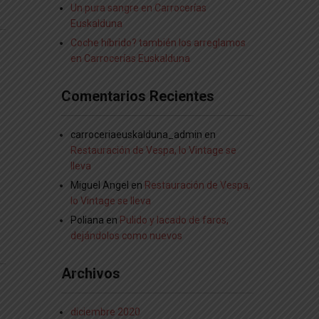
Un pura sangre en Carrocerías
Euskalduna
Coche híbrido? también los arreglamos
en Carrocerías Euskalduna
Comentarios Recientes
carroceriaeuskalduna_admin
en
Restauración de Vespa, lo Vintage se
lleva
Miguel Angel
en
Restauración de Vespa,
lo Vintage se lleva
Poliana
en
Pulido y lacado de faros,
dejándolos como nuevos
Archivos
diciembre 2020