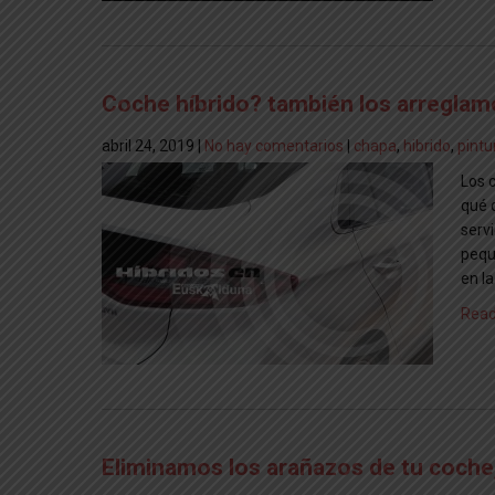
Coche híbrido? también los arreglam
abril 24, 2019
|
No hay comentarios
|
chapa
,
hibrido
,
pintu
Los 
qué 
servi
pequ
en la
Read
Eliminamos los arañazos de tu coche, 