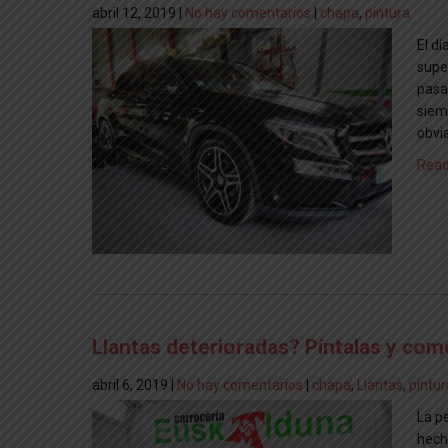
abril 12, 2019
|
No hay comentarios
|
chapa
,
pintura
El dí
supe
pasa
siem
obvi
Read
Llantas deterioradas? Píntalas y co
abril 6, 2019
|
No hay comentarios
|
chapa
,
Llantas
,
pintur
La p
hech