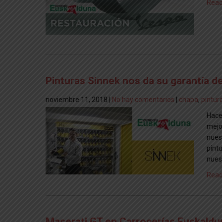
Read
Pinturas Sinnek nos da su garantía d
noviembre 11, 2018
|
No hay comentarios
|
chapa
,
pintur
Hace
mejo
nues
pint
nues
Read
Maserati GT en Carrocerías Euskaldu