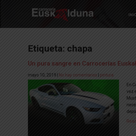
Skip
to
INI
content
CARROCERIAS EUSKALDUNA
Etiqueta:
chapa
Un pura sangre en Carrocerías Euska
mayo 10, 2019
|
No hay comentarios
|
pintura
En C
vez 
Musta
nece
depo
Read