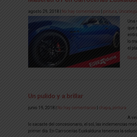
agosto 29, 2018
|
No hay comentarios
|
pintura
,
Uncatego
Una 
que 
entr
lo m
el pl
Read
Un pulido y a brillar
junio 19, 2018
|
No hay comentarios
|
chapa
,
pintura
A ve
lo sacaste del concesionario, el sol, las inclemencias me
primer día. En Carrocerías Euskalduna tenemos la solució