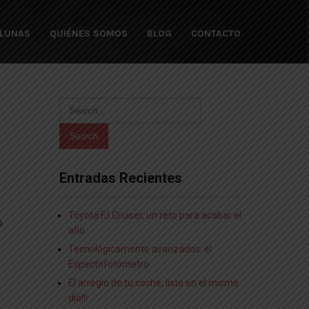
 LUNAS
QUIÉNES SOMOS
BLOG
CONTACTO
Entradas Recientes
Toyota FJ Cruiser, un reto para acabar el
o
año
Tecnológicamente avanzados: el
Espectofotómetro
El arreglo de tu coche, listo en el mismo
día!!!​