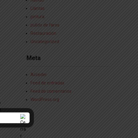
hibrido
Llantas
pintura
pulido de faros
Restauración
Uncategorized
Meta
Acceder
Feed de entradas
Feed de comentarios
WordPress.org
a
a