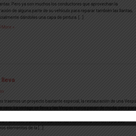
llantas. Pero ya son muchos los conductores que aprovechan la
ración de alguna parte de su vehículo para reparar también las llantas,
cialmente dándoles una capa de pintura. […]
 More »
 lleva
ón
os traemos un proyecto bastante especial, la restauración de una Vesp
e cero. Lo vintage se lleva y las Vespas nunca pasan de moda, pero par
luzca bien, lo mejor es hacer una restauración total y que luzca como de
ica. Para este trabajo, en Carrocerías Euskalduna hemos reparado
nos elementos de la […]