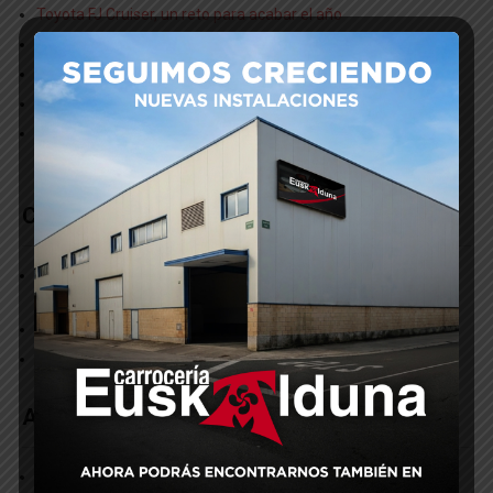
Toyota FJ Cruiser, un reto para acabar el año
Tecnológicamente avanzados: el Espectofotómetro
El arreglo de tu coche, listo en el mismo día!!!​
Un pura sangre en Carrocerías Euskalduna
Coche híbrido? también los arreglamos en Carrocerías
Euskalduna
Comentarios Recientes
carroceriaeuskalduna_admin
en
Restauración de Vespa, lo
Vintage se lleva
Miguel Angel
en
Restauración de Vespa, lo Vintage se lleva
Poliana
en
Pulido y lacado de faros, dejándolos como nuevos
Archivos
diciembre 2020